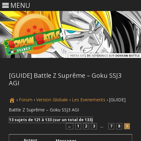
MENU
Skip
to
content
[GUIDE] Battle Z Suprême – Goku SSJ3
AGI
›
Forum
›
Version Globale
›
Les Evenements
›
[GUIDE]
Battle Z Suprême – Goku SSJ3 AGI
13 sujets de 121 à 133 (sur un total de 133)
←
1
2
3
…
7
8
9
Auteur
Messages