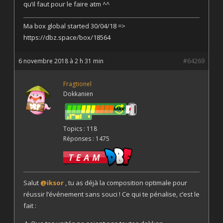
qu’il faut pour le faire atm ^^
Ma box global started 30/04/18 =>
https://dbz.space/box/18564
6 novembre 2018 à 2 h 31 min
#64269
Fragtionel
Dokkanien
Topics : 118
Réponses : 1475
Salut
@iksor
, tu as déjà la composition optimale pour
réussir l’événement sans souci ! Ce qui te pénalise, c’est le
fait :