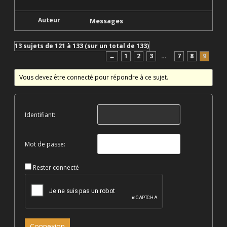
Auteur
Messages
13 sujets de 121 à 133 (sur un total de 133)
←
1
2
3
…
7
8
9
Vous devez être connecté pour répondre à ce sujet.
Identifiant:
Mot de passe:
Rester connecté
Connexion