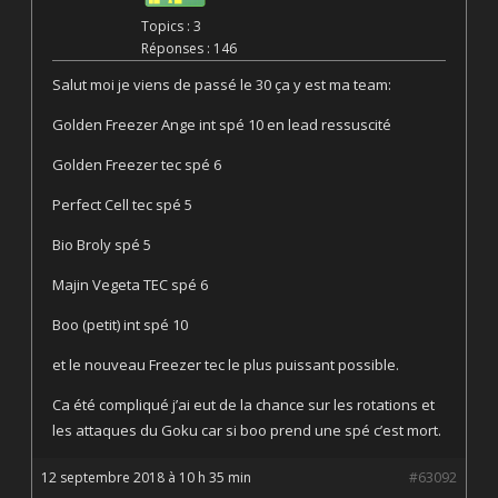
Topics : 3
Réponses : 146
Salut moi je viens de passé le 30 ça y est ma team:
Golden Freezer Ange int spé 10 en lead ressuscité
Golden Freezer tec spé 6
Perfect Cell tec spé 5
Bio Broly spé 5
Majin Vegeta TEC spé 6
Boo (petit) int spé 10
et le nouveau Freezer tec le plus puissant possible.
Ca été compliqué j’ai eut de la chance sur les rotations et
les attaques du Goku car si boo prend une spé c’est mort.
12 septembre 2018 à 10 h 35 min
#63092