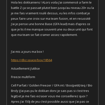
Hola les dokkaniens ! ALors voila j’ai commencé a farm le
battle Z ça se passait plutot bien jusqu’au niveau 20+ ou la
je me fais vraiment roulé dessus, vu les infos combat je
peux faire une croix sur ma team fusion, et en recussité
j’ai je pense une bonne Base (GFA lead) mais d’apres ce
que je lis il me manque souvent une ou deux unit qui font
que ma team se fait cramer assez rapidement.
J’ai mis a jours ma box !
https://dbz.space/box/18564
Actuellement j’utilise
Freeze multiform
Cell Parfait / Golden Freezer / GFA int / Boo(petit) teq / Bio
Broly (j’ai pas pu le dokkan donc je sais pas si c’est tres
legit) et je me fais ecraser vous me conseillerez quoi ?
Apres j’ai 150j de jeu c’est possible aussi que j’ai pas ce