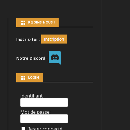
REJOINS-NOUS !
LDER
Inscris-toi :
AN BATTLE
Notre Discord :
LOGIN
Identifiant:
Mot de passe:
Rester connecté