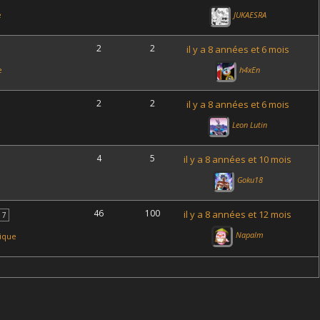
BROLY SSJ3
3ÈME GÉNÉRATION DE GOD
e
JUKAESRA
LEADER: 2ÈME PARTIE, LES «
BARDOCK SSJ3
EXTRÊME »
2
2
il y a 8 années et 6 mois
GOLDEN FREEZER (ANGE)
e
h4xEn
2
2
il y a 8 années et 6 mois
Leon Lutin
4
5
il y a 8 années et 10 mois
Goku18
46
100
il y a 8 années et 12 mois
7
Napalm
ique