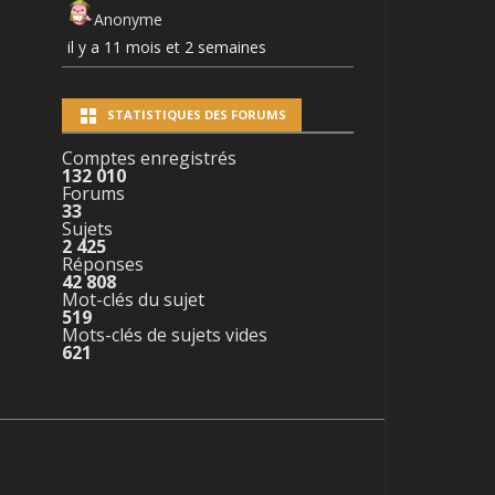
Anonyme
il y a 11 mois et 2 semaines
STATISTIQUES DES FORUMS
Comptes enregistrés
132 010
Forums
33
Sujets
2 425
Réponses
42 808
Mot-clés du sujet
519
Mots-clés de sujets vides
621