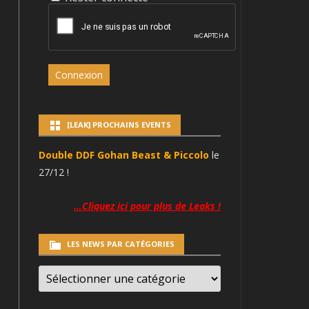
Connexion
[LEAK] PROCHAINS EVENTS
Double DDF Gohan Beast & Piccolo
le
27/12 !
…Cliquez ici pour plus de Leaks !
LES NEWS PAR CATÉGORIES
LES
NEWS
PAR
CATÉGORIES