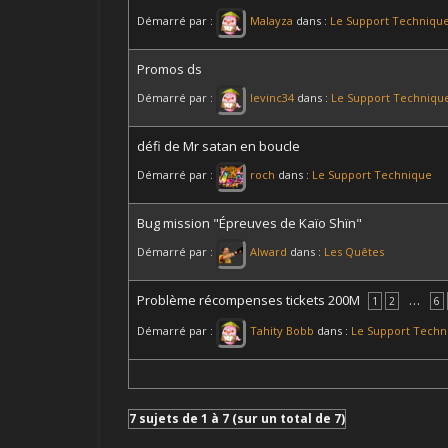
Démarré par :
Malayza
dans :
Le Support Techniqu
Promos ds
Démarré par :
levinc34
dans :
Le Support Techniqu
défi de Mr satan en boucle
Démarré par :
roch
dans :
Le Support Technique
Bug mission "Épreuves de Kaïo Shïn"
Démarré par :
Alward
dans :
Les Quêtes
Problème récompenses tickets 200M
…
1
2
6
Démarré par :
Tahity Bobb
dans :
Le Support Techn
7 sujets de 1 à 7 (sur un total de 7)