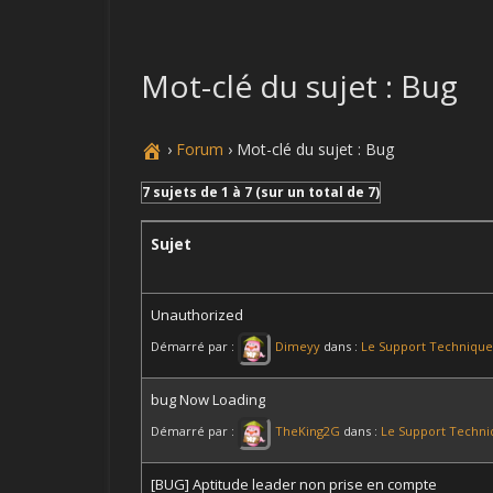
LES QUÊTES
Mot-clé du sujet : Bug
LES OBJETS
TUTOS
›
Forum
›
Mot-clé du sujet : Bug
EVENTS
7 sujets de 1 à 7 (sur un total de 7)
GUIDES
Sujet
LES REVIEWS
Unauthorized
GLOSSAIRE / LEXIQUE
Démarré par :
Dimeyy
dans :
Le Support Technique
bug Now Loading
Démarré par :
TheKing2G
dans :
Le Support Techni
[BUG] Aptitude leader non prise en compte