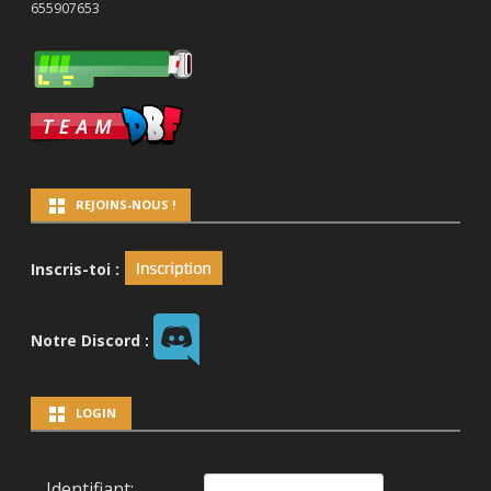
655907653
REJOINS-NOUS !
Inscris-toi :
Notre Discord :
LOGIN
Identifiant: