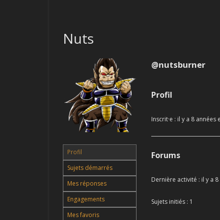
LES QUÊTES
Nuts
LES OBJETS
TUTOS
@nutsburner
EVENTS
Profil
GUIDES
Inscrit·e : il y a 8 années
LES REVIEWS
GLOSSAIRE / LEXIQUE
Profil
Forums
Sujets démarrés
Dernière activité : il y a
Mes réponses
Engagements
Sujets initiés : 1
Mes favoris