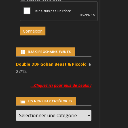
Connexion
[LEAK] PROCHAINS EVENTS
Double DDF Gohan Beast & Piccolo
le
27/12 !
…Cliquez ici pour plus de Leaks !
LES NEWS PAR CATÉGORIES
LES
NEWS
PAR
CATÉGORIES