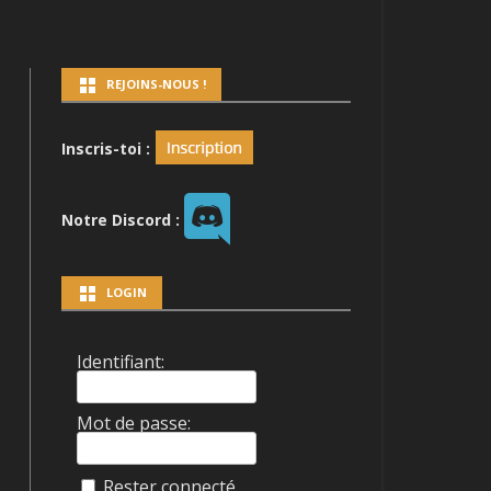
REJOINS-NOUS !
LDER
Inscris-toi :
AN BATTLE
Notre Discord :
LOGIN
Identifiant:
Mot de passe:
Rester connecté