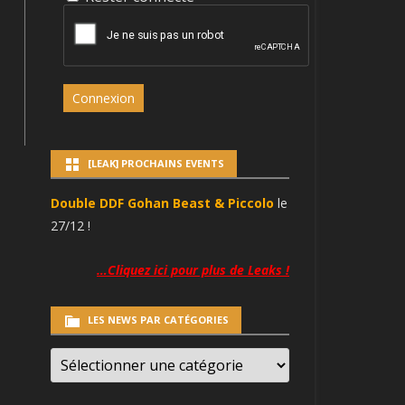
Connexion
[LEAK] PROCHAINS EVENTS
Double DDF Gohan Beast & Piccolo
le
27/12 !
…Cliquez ici pour plus de Leaks !
LES NEWS PAR CATÉGORIES
LES
NEWS
PAR
CATÉGORIES