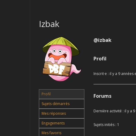
LES QUÊTES
Izbak
LES OBJETS
TUTOS
@izbak
EVENTS
Profil
GUIDES
Inscrit·e : il y a 9 années
LES REVIEWS
GLOSSAIRE / LEXIQUE
Profil
Forums
Sujets démarrés
Dernière activité : il y a
Mes réponses
Engagements
Sujets initiés : 1
Mes favoris