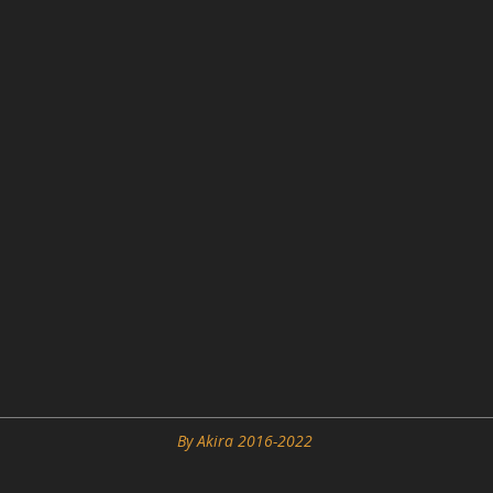
By Akira 2016-2022