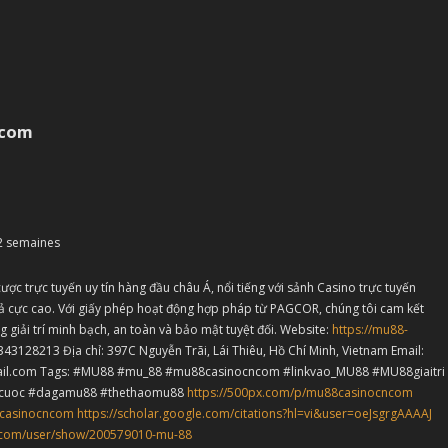
content
VIDEOS – SECTION FR
TOUTES LES QUÊTES
WIKI FR
VIDEOS – SECTION US
LES OBJETS DE SOUTIEN
WIKI US
LES OBJETS D’ENTRAINEMENT
0. LES BASES !
TEAM BUI
ncom
LES LIEUX D’ENTRAÎNEMENT
1. LES TYPES
HISTOIRES
DBGT : LE RETOUR AUX
DBZ DOKK
SOURCES
2. LES PERSONNAGES Z-
DOKKAN EVENTS
LES SSR FARMBALES
SUPER C17
ÉVEILLÉS
DBS : LA SAGA DE TRUNKS DU
t 2 semaines
COMPOSER SON EQUIPE
1ÈRE GÉNÉRATION DE GOD
SUPER GOGETA
FUTUR
3. ORDRE DE PASSAGE DES
LEADER
LES DOUBLONS
GOKU SSJ3 (ANGE)
cược trực tuyến uy tín hàng đầu châu Á, nổi tiếng với sảnh Casino trực tuyến
CARTES EN COMBAT
LA BOULE À 4 ÉTOILES : PREUVE
rả cực cao. Với giấy phép hoạt động hợp pháp từ PAGCOR, chúng tôi cam kết
2ÈME GÉNÉRATION DE GOD
DE COURAGE
MONTER SES LR À 100%
GOTENKS SSJ3
giải trí minh bạch, an toàn và bảo mật tuyệt đối. Website:
https://mu88-
4. LES APTITUDES LEADERS ET
LEADER
43128213 Địa chỉ: 397C Nguyễn Trãi, Lái Thiêu, Hồ Chí Minh, Vietnam Email:
LIENS
SAIYAN MASQUÉ
.com Tags: #MU88 #mu_88 #mu88casinocncom #linkvao_MU88 #MU88giaitri
3ÈME GÉNÉRATION DE GOD
cuoc #dagamu88 #thethaomu88
https://500px.com/p/mu88casinocncom
5. L’ÉVEIL DOKKAN
LEADER: 1ÈRE PARTIE, LES
SUPER JANEMBA
8casinocncom
https://scholar.google.com/citations?hl=vi&user=oeJsgrgAAAAJ
« SUPER »
.com/user/show/200579010-mu-88
6. ARBRE DES COMPÉTENCES