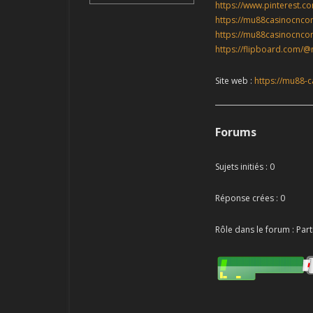
https://www.pinterest.
https://mu88casinocnco
https://mu88casinocnc
https://flipboard.com
Site web :
https://mu88-c
Forums
Sujets initiés : 0
Réponse crées : 0
Rôle dans le forum : Part