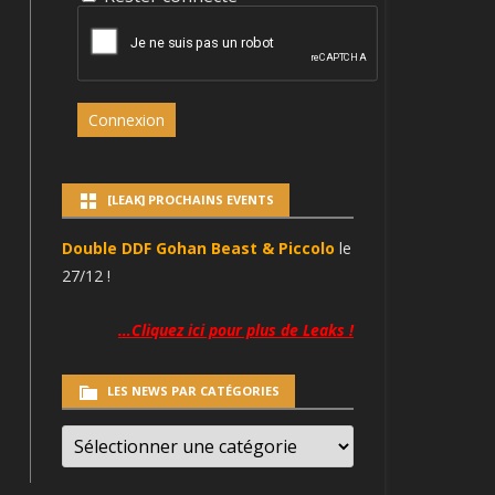
Connexion
[LEAK] PROCHAINS EVENTS
Double DDF Gohan Beast & Piccolo
le
27/12 !
…Cliquez ici pour plus de Leaks !
LES NEWS PAR CATÉGORIES
LES
NEWS
PAR
CATÉGORIES