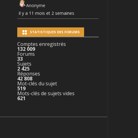
Anonyme
il y a 11 mois et 2 semaines
STATISTIQUES DES FORUMS
Comptes enregistrés
132 009
Forums
33
Sujets
2 425
Réponses
42 808
Mot-clés du sujet
519
Mots-clés de sujets vides
621