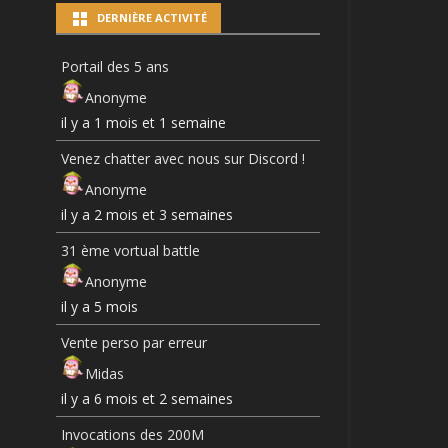
DERNIÈRE ACTIVITÉ
Portail des 5 ans
Anonyme
il y a 1 mois et 1 semaine
Venez chatter avec nous sur Discord !
Anonyme
il y a 2 mois et 3 semaines
31 ème vortual battle
Anonyme
il y a 5 mois
Vente perso par erreur
Midas
il y a 6 mois et 2 semaines
Invocations des 200M