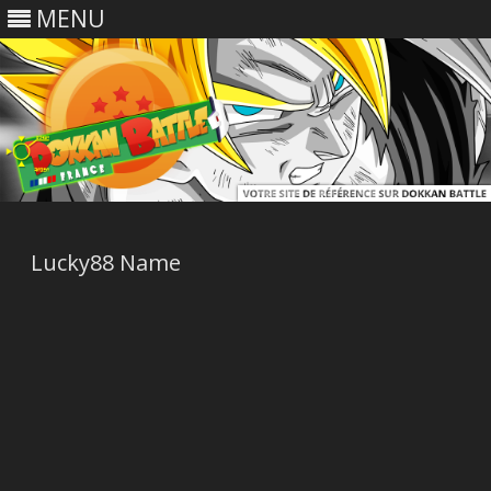
MENU
Skip
to
content
Lucky88 Name