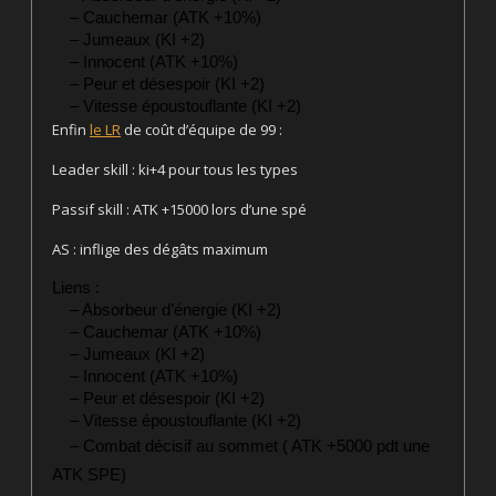
– Cauchemar (ATK +10%)
– Jumeaux (KI +2)
– Innocent (ATK +10%)
– Peur et désespoir (KI +2)
– Vitesse époustouflante (KI +2)
Enfin
le LR
de coût d’équipe de 99 :
Leader skill : ki+4 pour tous les types
Passif skill : ATK +15000 lors d’une spé
AS : inflige des dégâts maximum
Liens :
– Absorbeur d’énergie (KI +2)
– Cauchemar (ATK +10%)
– Jumeaux (KI +2)
– Innocent (ATK +10%)
– Peur et désespoir (KI +2)
– Vitesse époustouflante (KI +2)
– Combat décisif au sommet ( ATK +5000 pdt une
ATK SPE)