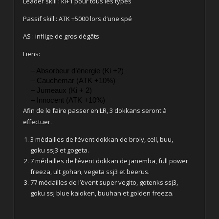
Leader skill : ki+1 pour tous les types
Passif skill : ATK +5000 lors d’une spé
AS : inflige de gros dégâts
Liens:
– Absorbeur d’énergie (Ki +2)
– Cauchemar (ATK +10%)
– Jumeaux (Ki + 2)
– Innocent (ATK +10%)
Afin de le faire passer en LR, 3 dokkans seront à
effectuer.
3 médailles de l’évent dokkan de broly, cell, buu,
goku ssj3 et gogeta.
7 médailles de l’évent dokkan de janemba, full power
freeza, ult gohan, vegeta ssj3 et beerus.
77 médailles de l’évent super vegito, gotenks ssj3,
goku ssj blue kaioken, buuhan et golden freeza.