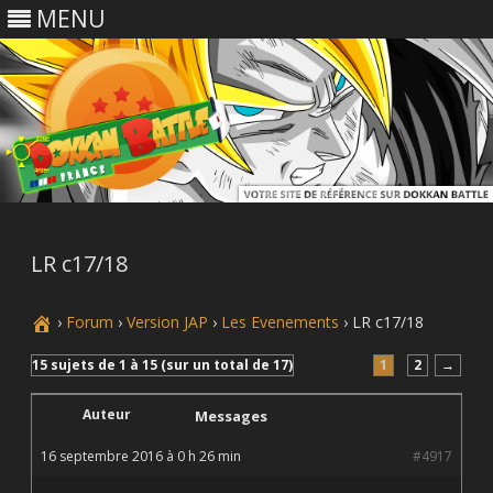
MENU
Skip
to
content
LR c17/18
›
Forum
›
Version JAP
›
Les Evenements
›
LR c17/18
15 sujets de 1 à 15 (sur un total de 17)
1
2
→
Auteur
Messages
16 septembre 2016 à 0 h 26 min
#4917