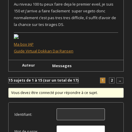
Au niveau 100 tu peux faire deja le premier eveil, je suis
150 et j’arrive a faire facilement super vegeto donc
normalement c’est pas tres tres difficile, il suffit d’avoir de
la chance sur tes tirages DS.
Ma box JAP
Guide Virtual Dokkan Dai Ransen
Auteur
Messages
15 sujets de 1 à 15 (sur un total de 17)
1
2
→
Vous devez être connecté pour répondre à ce sujet.
Identifiant:
Mot de passe: