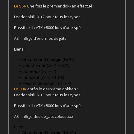
Le SSR
une fois le premier dokkan effectué :
Leader skill : ki+2 pour tous les types
Passif skill : ATK +8000 lors d’une spé
AS : inflige d’énormes dégâts
Liens:
– Absorbeur d’énergie (Ki +2)
– Cauchemar (ATK +10%)
– Jumeaux (Ki + 2)
– Innocent (ATK +10%)
– Peur et désespoir (Ki +2)
Le TUR
après le deuxième dokkan :
Leader skill : ki+3 pour tous les types
Passif skill : ATK +8000 lors d’une spé
AS : inflige des dégâts colossaux
Liens :
– Absorbeur d’énergie (KI +2)