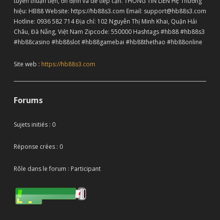
tuyến thuận tiện, ổn định và dễ tiếp cận. THÔNG TIN LIÊN HỆ Thương
hiệu: HB88 Website: https://hb88s3.com Email: support@hb88s3.com
Hotline: 0936 582 714 Địa chỉ: 102 Nguyễn Thị Minh Khai, Quận Hải
Châu, Đà Nẵng, Việt Nam Zipcode: 550000 Hashtags #hb88 #hb88s3
#hb88casino #hb88slot #hb88gamebai #hb88thethao #hb88online
Site web :
https://hb88s3.com
Forums
Sujets initiés : 0
Réponse crées : 0
Rôle dans le forum : Participant