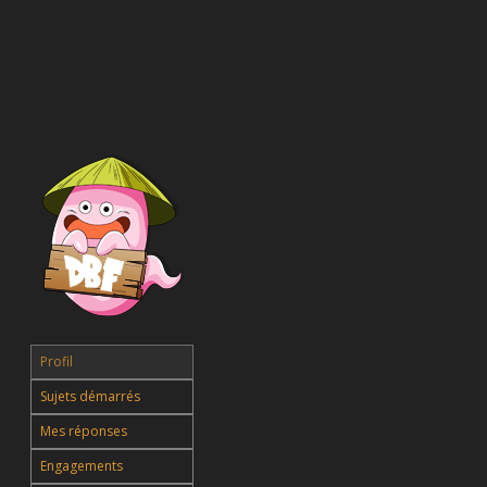
Profil
Sujets démarrés
Mes réponses
Engagements