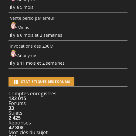
il y a 5 mois
Vente perso par erreur
Midas
il y a 6 mois et 2 semaines
Invocations des 200M
Anonyme
il y a 11 mois et 2 semaines
STATISTIQUES DES FORUMS
Comptes enregistrés
132 015
Forums
33
Sujets
2 425
Réponses
42 808
Mot-clés du sujet